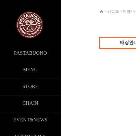
>
STORE
>
매장안
매장안
PASTABUONO
MENU
STORE
CHAIN
EVENT&NEWS