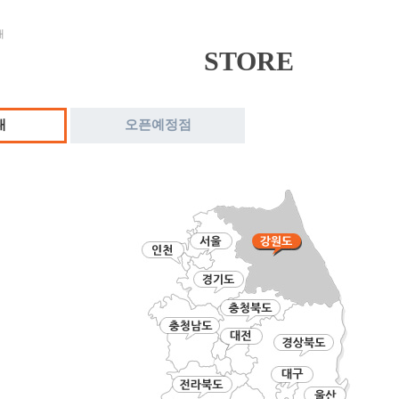
내
STORE
내
오픈예정점