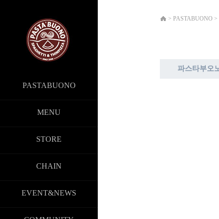
>
PASTABUONO
>
파스타부오노
PASTABUONO
MENU
STORE
CHAIN
EVENT&NEWS